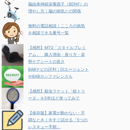
脳由来神経栄養因子（BDNF）の
増やし方｜脳の病気との関係
無料の電話相談｜こころの病気
を相談できる番号一覧
【感想】MTG「スタイルプレミ
アム」 購入理由・座り方・姿
勢ケアシートの良さ
BABナビの評判｜DIエージェント
やBABカンファレンスも
【感想】殺虫ラケット「蚊トリ
ーヌ」を5年ほど使ってみて
【保存版】家電が動かない・不
調なとき｜今すぐ試せる「5つの
レスキュー手順」