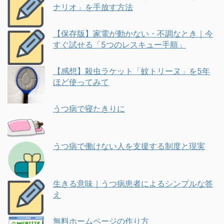
ナリオ」を手放す方法
【保存版】家電が動かない・不調なとき｜今
すぐ試せる「5つのレスキュー手順」
【感想】殺虫ラケット「蚊トリーヌ」を5年
ほど使ってみて
うつ病で寝たきりに
うつ病で働けない人を支援する制度と現実
生きる意味｜うつ病患者によるシンプルな答
え
無料ホームページの作り方