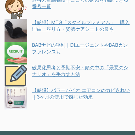
番号一覧
【感想】MTG「スタイルプレミアム」 購入
理由・座り方・姿勢ケアシートの良さ
BABナビの評判｜DIエージェントやBABカン
ファレンスも
破局化思考と予期不安：頭の中の「最悪のシ
ナリオ」を手放す方法
【感想】パワーバイオ エアコンのカビきれい
｜3ヶ月の使用で感じた効果