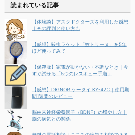
読まれている記事
【体験談】アスクドクターズを利用した感想
｜その評判と使い方も
【感想】殺虫ラケット「蚊トリーヌ」を5年
ほど使ってみて
【保存版】家電が動かない・不調なとき｜今
すぐ試せる「5つのレスキュー手順」
【感想】DIGNOR ケータイ KY-42C｜使用期
間1週間のレビュー
脳由来神経栄養因子（BDNF）の増やし方｜
脳の病気との関係
無料の電話相談｜こころの病気を相談できる