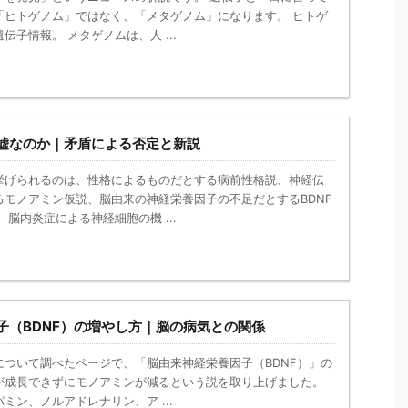
「ヒトゲノム」ではなく、「メタゲノム」になります。 ヒトゲ
伝子情報。 メタゲノムは、人 ...
嘘なのか｜矛盾による否定と新説
挙げられるのは、性格によるものだとする病前性格説、神経伝
るモノアミン仮説、脳由来の神経栄養因子の不足だとするBDNF
、脳内炎症による神経細胞の機 ...
子（BDNF）の増やし方｜脳の病気との関係
について調べたページで、「脳由来神経栄養因子（BDNF）」の
が成長できずにモノアミンが減るという説を取り上げました。
ミン、ノルアドレナリン、ア ...