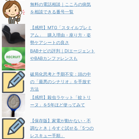
無料の電話相談｜こころの病気
を相談できる番号一覧
【感想】MTG「スタイルプレミ
アム」 購入理由・座り方・姿
勢ケアシートの良さ
BABナビの評判｜DIエージェント
やBABカンファレンスも
破局化思考と予期不安：頭の中
の「最悪のシナリオ」を手放す
方法
【感想】殺虫ラケット「蚊トリ
ーヌ」を5年ほど使ってみて
【保存版】家電が動かない・不
調なとき｜今すぐ試せる「5つの
レスキュー手順」