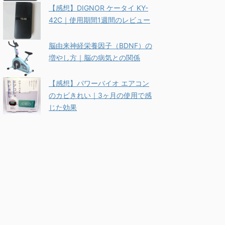
【感想】DIGNOR ケータイ KY-
42C｜使用期間1週間のレビュー
脳由来神経栄養因子（BDNF）の
増やし方｜脳の病気との関係
【感想】パワーバイオ エアコン
のカビきれい｜3ヶ月の使用で感
じた効果