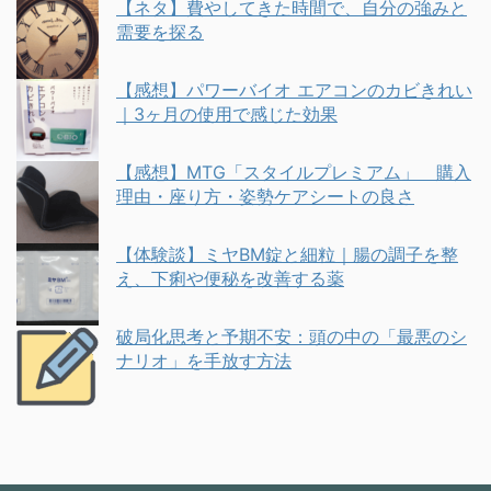
【ネタ】費やしてきた時間で、自分の強みと
需要を探る
【感想】パワーバイオ エアコンのカビきれい
｜3ヶ月の使用で感じた効果
【感想】MTG「スタイルプレミアム」 購入
理由・座り方・姿勢ケアシートの良さ
【体験談】ミヤBM錠と細粒｜腸の調子を整
え、下痢や便秘を改善する薬
破局化思考と予期不安：頭の中の「最悪のシ
ナリオ」を手放す方法