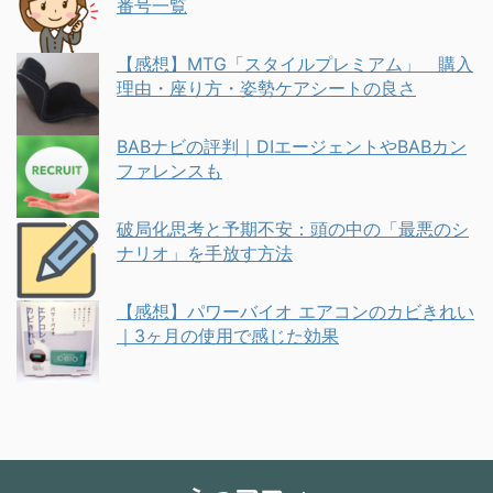
番号一覧
【感想】MTG「スタイルプレミアム」 購入
理由・座り方・姿勢ケアシートの良さ
BABナビの評判｜DIエージェントやBABカン
ファレンスも
破局化思考と予期不安：頭の中の「最悪のシ
ナリオ」を手放す方法
【感想】パワーバイオ エアコンのカビきれい
｜3ヶ月の使用で感じた効果