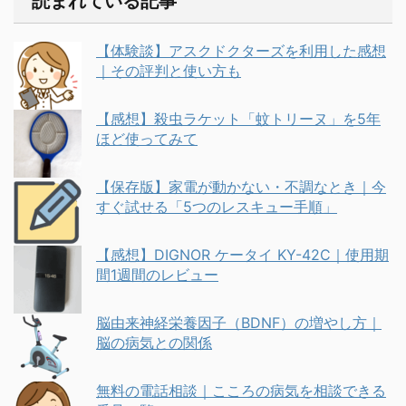
読まれている記事
【体験談】アスクドクターズを利用した感想
｜その評判と使い方も
【感想】殺虫ラケット「蚊トリーヌ」を5年
ほど使ってみて
【保存版】家電が動かない・不調なとき｜今
すぐ試せる「5つのレスキュー手順」
【感想】DIGNOR ケータイ KY-42C｜使用期
間1週間のレビュー
脳由来神経栄養因子（BDNF）の増やし方｜
脳の病気との関係
無料の電話相談｜こころの病気を相談できる