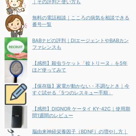
｜その評判と使い方も
無料の電話相談｜こころの病気を相談できる
番号一覧
BABナビの評判｜DIエージェントやBABカン
ファレンスも
【感想】殺虫ラケット「蚊トリーヌ」を5年
ほど使ってみて
【保存版】家電が動かない・不調なとき｜今
すぐ試せる「5つのレスキュー手順」
【感想】DIGNOR ケータイ KY-42C｜使用期
間1週間のレビュー
脳由来神経栄養因子（BDNF）の増やし方｜