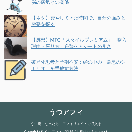
脳の病気との関係
【ネタ】費やしてきた時間で、自分の強みと
需要を探る
【感想】MTG「スタイルプレミアム」 購入
理由・座り方・姿勢ケアシートの良さ
破局化思考と予期不安：頭の中の「最悪のシ
ナリオ」を手放す方法
うつアフィ
うつ病になったら、アフィリエイトで収入を
Copyright© うつアフィ , 2026 All Rights Reserved.