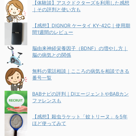
【体験談】アスクドクターズを利用した感想
｜その評判と使い方も
【感想】DIGNOR ケータイ KY-42C｜使用期
間1週間のレビュー
脳由来神経栄養因子（BDNF）の増やし方｜
脳の病気との関係
無料の電話相談｜こころの病気を相談できる
番号一覧
BABナビの評判｜DIエージェントやBABカン
ファレンスも
【感想】殺虫ラケット「蚊トリーヌ」を5年
ほど使ってみて