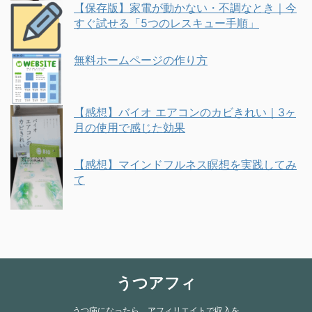
【保存版】家電が動かない・不調なとき｜今
すぐ試せる「5つのレスキュー手順」
無料ホームページの作り方
【感想】バイオ エアコンのカビきれい｜3ヶ
月の使用で感じた効果
【感想】マインドフルネス瞑想を実践してみ
て
うつアフィ
うつ病になったら、アフィリエイトで収入を