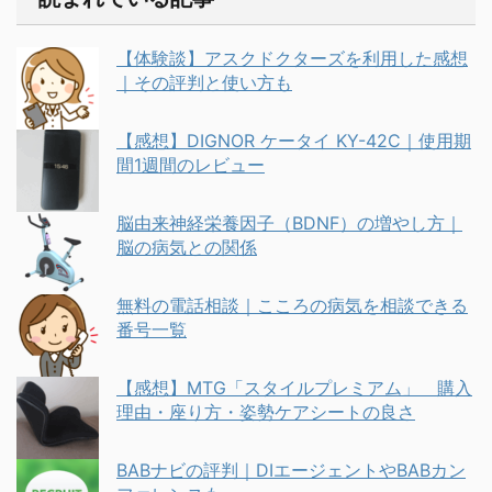
【体験談】アスクドクターズを利用した感想
｜その評判と使い方も
【感想】DIGNOR ケータイ KY-42C｜使用期
間1週間のレビュー
脳由来神経栄養因子（BDNF）の増やし方｜
脳の病気との関係
無料の電話相談｜こころの病気を相談できる
番号一覧
【感想】MTG「スタイルプレミアム」 購入
理由・座り方・姿勢ケアシートの良さ
BABナビの評判｜DIエージェントやBABカン