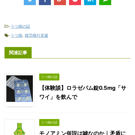
-
うつ病の話
-
うつ病
,
就労移行支援
関連記事
うつ病の話
【体験談】ロラゼパム錠0.5mg「サ
ワイ」を飲んで
うつ病の話
モノアミン仮説は嘘なのか｜矛盾に