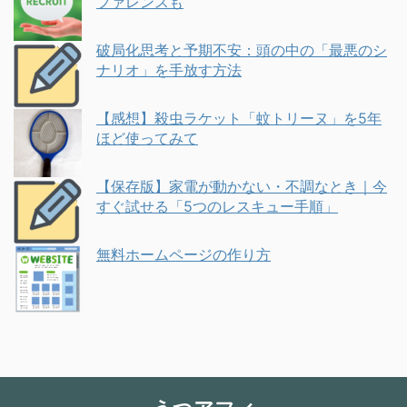
ファレンスも
破局化思考と予期不安：頭の中の「最悪のシ
ナリオ」を手放す方法
【感想】殺虫ラケット「蚊トリーヌ」を5年
ほど使ってみて
【保存版】家電が動かない・不調なとき｜今
すぐ試せる「5つのレスキュー手順」
無料ホームページの作り方