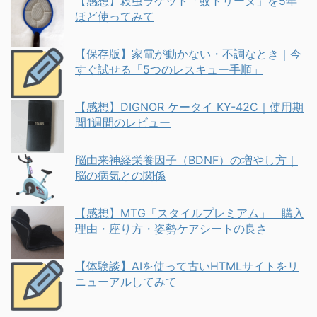
【感想】殺虫ラケット「蚊トリーヌ」を5年
ほど使ってみて
【保存版】家電が動かない・不調なとき｜今
すぐ試せる「5つのレスキュー手順」
【感想】DIGNOR ケータイ KY-42C｜使用期
間1週間のレビュー
脳由来神経栄養因子（BDNF）の増やし方｜
脳の病気との関係
【感想】MTG「スタイルプレミアム」 購入
理由・座り方・姿勢ケアシートの良さ
【体験談】AIを使って古いHTMLサイトをリ
ニューアルしてみて