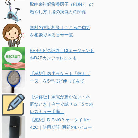
脳由来神経栄養因子（BDNF）の
増やし方｜脳の病気との関係
無料の電話相談｜こころの病気
を相談できる番号一覧
BABナビの評判｜DIエージェント
やBABカンファレンスも
【感想】殺虫ラケット「蚊トリ
ーヌ」を5年ほど使ってみて
【保存版】家電が動かない・不
調なとき｜今すぐ試せる「5つの
レスキュー手順」
【感想】DIGNOR ケータイ KY-
42C｜使用期間1週間のレビュー