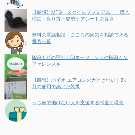
【感想】MTG「スタイルプレミアム」 購入
理由・座り方・姿勢ケアシートの良さ
無料の電話相談｜こころの病気を相談できる
番号一覧
BABナビの評判｜DIエージェントやBABカン
ファレンスも
【感想】バイオ エアコンのカビきれい｜3ヶ
月の使用で感じた効果
うつ病で働けない人を支援する制度と現実