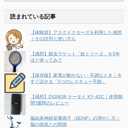
読まれている記事
【体験談】アスクドクターズを利用した感想
｜その評判と使い方も
【感想】殺虫ラケット「蚊トリーヌ」を5年
ほど使ってみて
【保存版】家電が動かない・不調なとき｜今
すぐ試せる「5つのレスキュー手順」
【感想】DIGNOR ケータイ KY-42C｜使用期
間1週間のレビュー
脳由来神経栄養因子（BDNF）の増やし方｜
脳の病気との関係