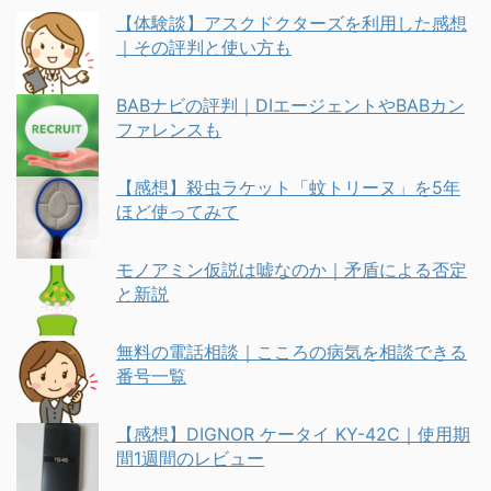
【体験談】アスクドクターズを利用した感想
｜その評判と使い方も
BABナビの評判｜DIエージェントやBABカン
ファレンスも
【感想】殺虫ラケット「蚊トリーヌ」を5年
ほど使ってみて
モノアミン仮説は嘘なのか｜矛盾による否定
と新説
無料の電話相談｜こころの病気を相談できる
番号一覧
【感想】DIGNOR ケータイ KY-42C｜使用期
間1週間のレビュー