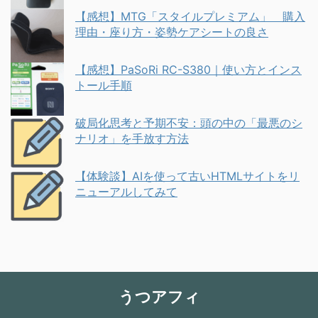
【感想】MTG「スタイルプレミアム」 購入
理由・座り方・姿勢ケアシートの良さ
【感想】PaSoRi RC-S380｜使い方とインス
トール手順
破局化思考と予期不安：頭の中の「最悪のシ
ナリオ」を手放す方法
【体験談】AIを使って古いHTMLサイトをリ
ニューアルしてみて
うつアフィ