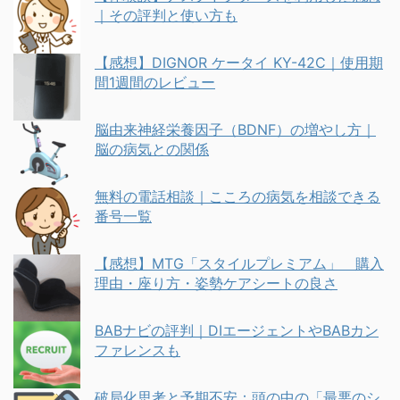
｜その評判と使い方も
【感想】DIGNOR ケータイ KY-42C｜使用期
間1週間のレビュー
脳由来神経栄養因子（BDNF）の増やし方｜
脳の病気との関係
無料の電話相談｜こころの病気を相談できる
番号一覧
【感想】MTG「スタイルプレミアム」 購入
理由・座り方・姿勢ケアシートの良さ
BABナビの評判｜DIエージェントやBABカン
ファレンスも
破局化思考と予期不安：頭の中の「最悪のシ