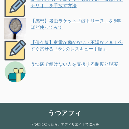
ナリオ」を手放す方法
【感想】殺虫ラケット「蚊トリーヌ」を5年
ほど使ってみて
【保存版】家電が動かない・不調なとき｜今
すぐ試せる「5つのレスキュー手順」
うつ病で働けない人を支援する制度と現実
うつアフィ
うつ病になったら、アフィリエイトで収入を