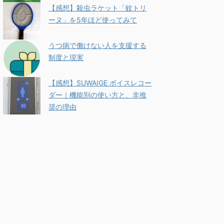
【感想】殺虫ラケット「蚊トリ
ーヌ」を5年ほど使ってみて
うつ病で働けない人を支援する
制度と現実
【感想】SUWAIGE ボイスレコー
ダー｜機能別の使い方と、非推
奨の理由