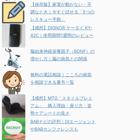
【保存版】家電が動かない・不
調なとき｜今すぐ試せる「5つの
レスキュー手順」
【感想】DIGNOR ケータイ KY-
42C｜使用期間1週間のレビュー
脳由来神経栄養因子（BDNF）の
増やし方｜脳の病気との関係
無料の電話相談｜こころの病気
を相談できる番号一覧
【感想】MTG「スタイルプレミ
アム」 購入理由・座り方・姿
勢ケアシートの良さ
BABナビの評判｜DIエージェント
やBABカンファレンスも