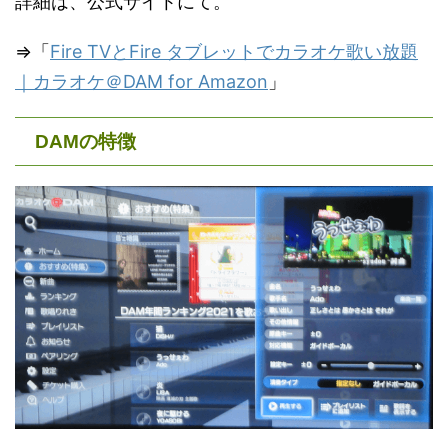
詳細は、公式サイトにて。
⇒「
Fire TVとFire タブレットでカラオケ歌い放題
｜カラオケ＠DAM for Amazon
」
DAMの特徴