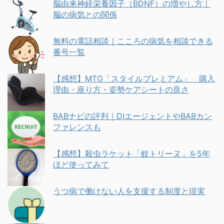
脳由来神経栄養因子（BDNF）の増やし方｜
脳の病気との関係
無料の電話相談｜こころの病気を相談できる
番号一覧
【感想】MTG「スタイルプレミアム」 購入
理由・座り方・姿勢ケアシートの良さ
BABナビの評判｜DIエージェントやBABカン
ファレンスも
【感想】殺虫ラケット「蚊トリーヌ」を5年
ほど使ってみて
うつ病で働けない人を支援する制度と現実