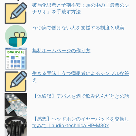
破局化思考と予期不安：頭の中の「最悪のシ
ナリオ」を手放す方法
うつ病で働けない人を支援する制度と現実
無料ホームページの作り方
生きる意味｜うつ病患者によるシンプルな答
え
【体験談】デパスを酒で飲み込んだときの話
【感想】ヘッドホンのイヤーパッドを交換し
てみて｜audio-technica HP-M30x