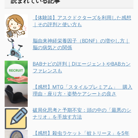
読まれている記事
【体験談】アスクドクターズを利用した感想
｜その評判と使い方も
脳由来神経栄養因子（BDNF）の増やし方｜
脳の病気との関係
BABナビの評判｜DIエージェントやBABカン
ファレンスも
【感想】MTG「スタイルプレミアム」 購入
理由・座り方・姿勢ケアシートの良さ
破局化思考と予期不安：頭の中の「最悪のシ
ナリオ」を手放す方法
【感想】殺虫ラケット「蚊トリーヌ」を5年