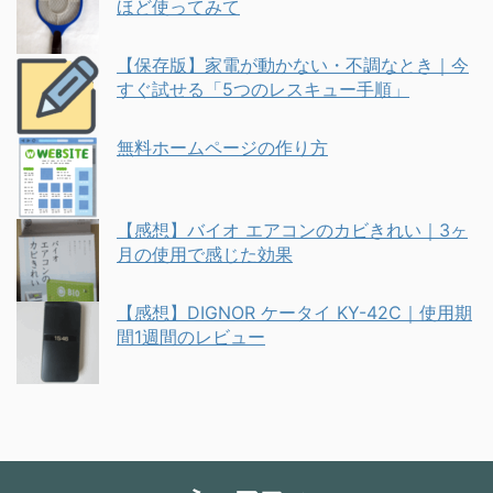
ほど使ってみて
【保存版】家電が動かない・不調なとき｜今
すぐ試せる「5つのレスキュー手順」
無料ホームページの作り方
【感想】バイオ エアコンのカビきれい｜3ヶ
月の使用で感じた効果
【感想】DIGNOR ケータイ KY-42C｜使用期
間1週間のレビュー