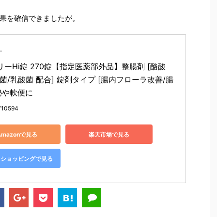
果を確信できましたが。
ー
ーHi錠 270錠【指定医薬部外品】整腸剤 [酪酸
菌/乳酸菌 配合] 錠剤タイプ [腸内フローラ改善/腸
秘や軟便に
710594
Amazonで見る
楽天市場で見る
oo!ショッピングで見る