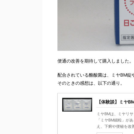
便通の改善を期待して購入しました。
配合されている酪酸菌は、ミヤBM錠
そのときの感想は、以下の通り。
【体験談】ミヤB
ミヤBMは、ミヤリ
「ミヤBM細粒」が
え、下痢や便秘を改善す