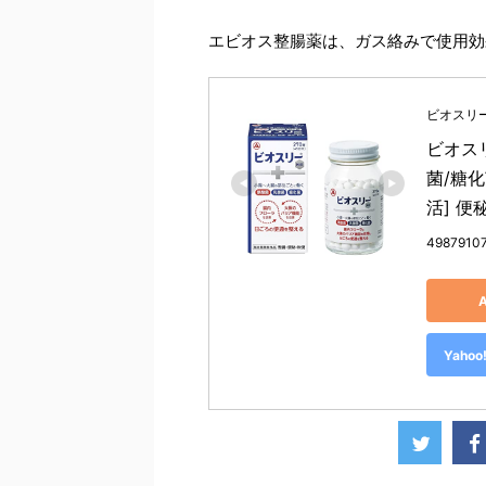
エビオス整腸薬は、ガス絡みで使用効
ビオスリ
ビオスリ
菌/糖化
活] 便
4987910
Yah