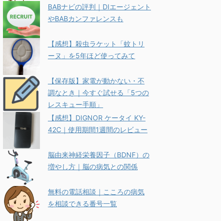
BABナビの評判｜DIエージェント
やBABカンファレンスも
【感想】殺虫ラケット「蚊トリ
ーヌ」を5年ほど使ってみて
【保存版】家電が動かない・不
調なとき｜今すぐ試せる「5つの
レスキュー手順」
【感想】DIGNOR ケータイ KY-
42C｜使用期間1週間のレビュー
脳由来神経栄養因子（BDNF）の
増やし方｜脳の病気との関係
無料の電話相談｜こころの病気
を相談できる番号一覧