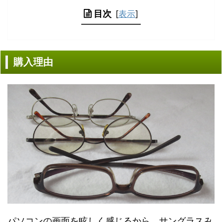
目次
[
表示
]
購入理由
パソコンの画面を眩しく感じるから、サングラスみ