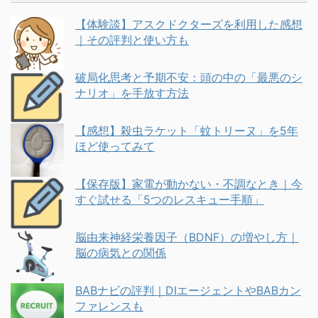
【体験談】アスクドクターズを利用した感想
｜その評判と使い方も
破局化思考と予期不安：頭の中の「最悪のシ
ナリオ」を手放す方法
【感想】殺虫ラケット「蚊トリーヌ」を5年
ほど使ってみて
【保存版】家電が動かない・不調なとき｜今
すぐ試せる「5つのレスキュー手順」
脳由来神経栄養因子（BDNF）の増やし方｜
脳の病気との関係
BABナビの評判｜DIエージェントやBABカン
ファレンスも