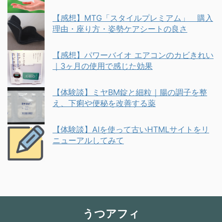
【感想】MTG「スタイルプレミアム」 購入
理由・座り方・姿勢ケアシートの良さ
【感想】パワーバイオ エアコンのカビきれい
｜3ヶ月の使用で感じた効果
【体験談】ミヤBM錠と細粒｜腸の調子を整
え、下痢や便秘を改善する薬
【体験談】AIを使って古いHTMLサイトをリ
ニューアルしてみて
うつアフィ