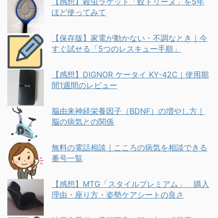
【感想】殺虫ラケット「蚊トリーヌ」を5年
ほど使ってみて
【保存版】家電が動かない・不調なとき｜今
すぐ試せる「5つのレスキュー手順」
【感想】DIGNOR ケータイ KY-42C｜使用期
間1週間のレビュー
脳由来神経栄養因子（BDNF）の増やし方｜
脳の病気との関係
無料の電話相談｜こころの病気を相談できる
番号一覧
【感想】MTG「スタイルプレミアム」 購入
理由・座り方・姿勢ケアシートの良さ