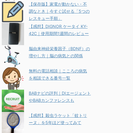
【保存版】家電が動かない・不
調なとき｜今すぐ試せる「5つの
レスキュー手順」
【感想】DIGNOR ケータイ KY-
42C｜使用期間1週間のレビュー
脳由来神経栄養因子（BDNF）の
増やし方｜脳の病気との関係
無料の電話相談｜こころの病気
を相談できる番号一覧
BABナビの評判｜DIエージェント
やBABカンファレンスも
【感想】殺虫ラケット「蚊トリ
ーヌ」を5年ほど使ってみて