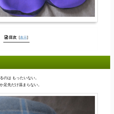
目次
[
表示
]
るのは もったいない。
か足先だけ温まらない。