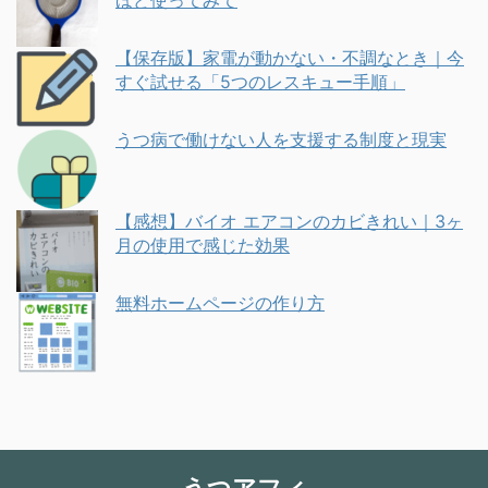
【保存版】家電が動かない・不調なとき｜今
すぐ試せる「5つのレスキュー手順」
うつ病で働けない人を支援する制度と現実
【感想】バイオ エアコンのカビきれい｜3ヶ
月の使用で感じた効果
無料ホームページの作り方
うつアフィ