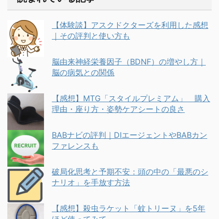
【体験談】アスクドクターズを利用した感想
｜その評判と使い方も
脳由来神経栄養因子（BDNF）の増やし方｜
脳の病気との関係
【感想】MTG「スタイルプレミアム」 購入
理由・座り方・姿勢ケアシートの良さ
BABナビの評判｜DIエージェントやBABカン
ファレンスも
破局化思考と予期不安：頭の中の「最悪のシ
ナリオ」を手放す方法
【感想】殺虫ラケット「蚊トリーヌ」を5年
ほど使ってみて